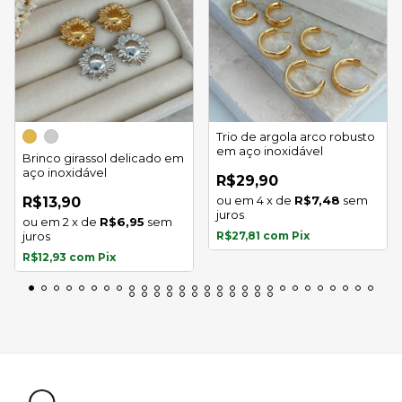
Trio de argola arco robusto
em aço inoxidável
Brinco girassol delicado em
aço inoxidável
R$29,90
4
x
de
R$7,48
sem
R$13,90
juros
2
x
de
R$6,95
sem
juros
R$27,81
com
Pix
R$12,93
com
Pix