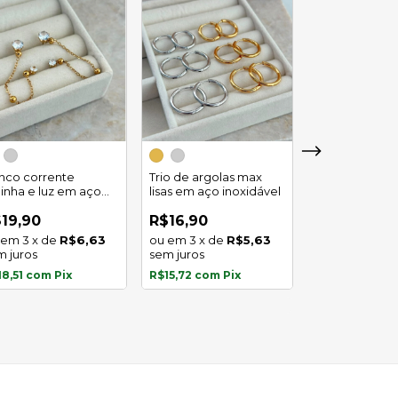
Trio de argola
duplo em aço
inco corrente
Trio de argolas max
inoxidável
linha e luz em aço
lisas em aço inoxidável
R$29,90
oxidavel
4
x
de
19,90
R$16,90
sem juros
3
x
de
R$6,63
3
x
de
R$5,63
m juros
sem juros
R$27,81
com
P
18,51
com
Pix
R$15,72
com
Pix