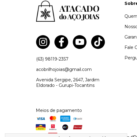
Sobr
Quem
Nosso
Garan
Fale 
Pergu
(63) 98119-2357
acobrilhojoias@gmail.com
Avenida Sergipe, 2647, Jardim
Eldorado - Gurupi-Tocantins
Meios de pagamento