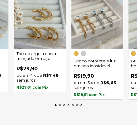
Trio de argola curva
trançada em aço
Brinco corrente e luz
Br
inoxidável
em aço inoxidavel
bo
R$29,90
in
8
4
x
de
R$7,48
R$19,90
R$
sem juros
3
x
de
R$6,63
R$27,81
com
Pix
sem juros
se
R$18,51
com
Pix
R$