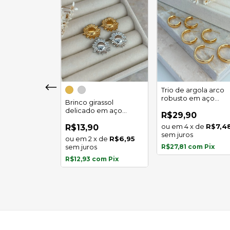
girassol luz
Trio de argola arco
 em aço
robusto em aço
Brinco girassol
l
inoxidável
delicado em aço
0
R$29,90
inoxidável
x
de
R$5,97
4
x
de
R$7,4
R$13,90
s
sem juros
2
x
de
R$6,95
com
Pix
sem juros
R$27,81
com
Pix
R$12,93
com
Pix