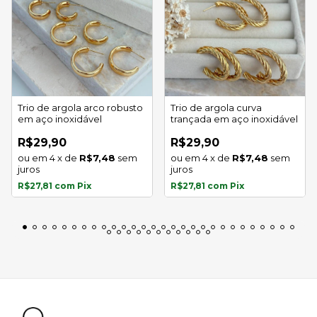
Trio de argola arco robusto
Trio de argola curva
em aço inoxidável
trançada em aço inoxidável
R$29,90
R$29,90
4
x
de
R$7,48
sem
4
x
de
R$7,48
sem
juros
juros
R$27,81
com
Pix
R$27,81
com
Pix