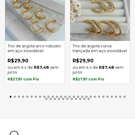
Trio de argola arco robusto
Trio de argola curva
em aço inoxidável
trançada em aço inoxidável
R$29,90
R$29,90
4
x
de
R$7,48
sem
4
x
de
R$7,48
sem
juros
juros
R$27,81
com
Pix
R$27,81
com
Pix