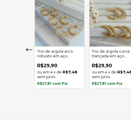
girassol luz
Trio de argola arco
Trio de argola curva
 em aço
robusto em aço
trançada em aço
l
inoxidável
inoxidável
0
R$29,90
R$29,90
x
de
R$5,97
4
x
de
R$7,48
4
x
de
R$7,4
s
sem juros
sem juros
com
Pix
R$27,81
com
Pix
R$27,81
com
Pix