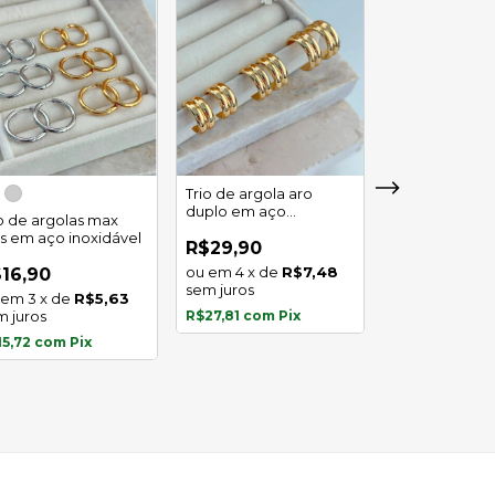
Trio de argola aro
duplo em aço
io de argolas max
Trio de argola 
inoxidável
as em aço inoxidável
em aço inoxid
R$29,90
4
x
de
R$7,48
16,90
R$16,90
sem juros
3
x
de
R$5,63
3
x
de
m juros
R$27,81
com
Pix
sem juros
15,72
com
Pix
R$15,72
com
P