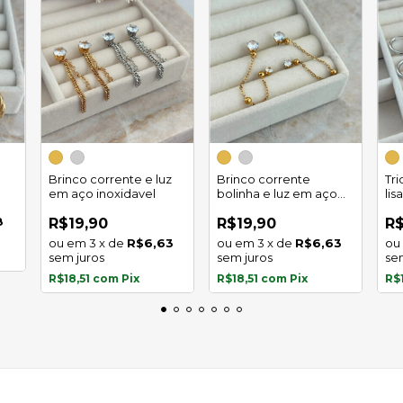
Brinco corrente e luz
Brinco corrente
Tr
em aço inoxidavel
bolinha e luz em aço
lis
inoxidavel
8
R$19,90
R$19,90
R$
3
x
de
R$6,63
3
x
de
R$6,63
sem juros
sem juros
se
R$18,51
com
Pix
R$18,51
com
Pix
R$