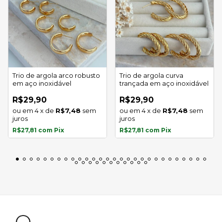
Trio de argola arco robusto
Trio de argola curva
em aço inoxidável
trançada em aço inoxidável
R$29,90
R$29,90
4
x
de
R$7,48
sem
4
x
de
R$7,48
sem
juros
juros
R$27,81
com
Pix
R$27,81
com
Pix