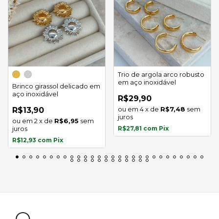
Trio de argola arco robusto
em aço inoxidável
Brinco girassol delicado em
aço inoxidável
R$29,90
4
x
de
R$7,48
sem
R$13,90
juros
2
x
de
R$6,95
sem
juros
R$27,81
com
Pix
R$12,93
com
Pix