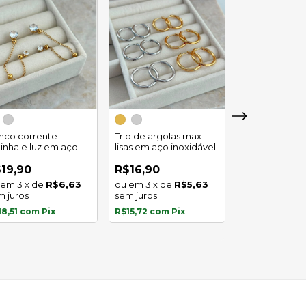
Trio de argola
duplo em aço
inco corrente
Trio de argolas max
inoxidável
linha e luz em aço
lisas em aço inoxidável
R$29,90
oxidavel
4
x
de
19,90
R$16,90
sem juros
3
x
de
R$6,63
3
x
de
R$5,63
m juros
sem juros
R$27,81
com
P
18,51
com
Pix
R$15,72
com
Pix