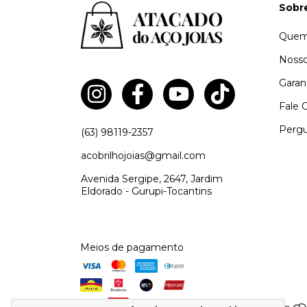
Sobr
Quem
Nosso
Garan
Fale 
Pergu
(63) 98119-2357
acobrilhojoias@gmail.com
Avenida Sergipe, 2647, Jardim
Eldorado - Gurupi-Tocantins
Meios de pagamento