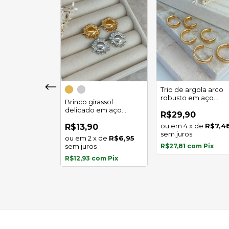
girassol luz
Trio de argola arco
 em aço
robusto em aço
Brinco girassol
l
inoxidável
delicado em aço
0
R$29,90
inoxidável
x
de
R$5,97
4
x
de
R$7,4
R$13,90
s
sem juros
2
x
de
R$6,95
com
Pix
sem juros
R$27,81
com
Pix
R$12,93
com
Pix