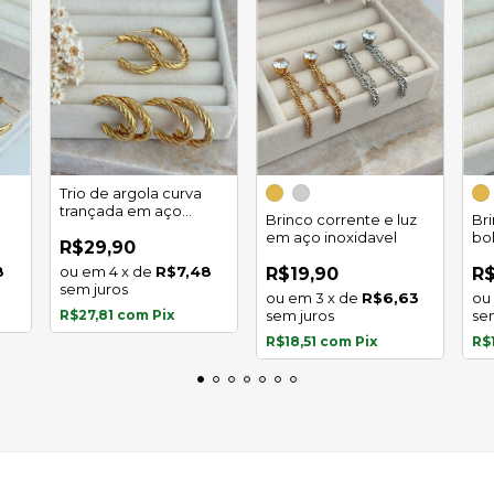
Trio de argola curva
trançada em aço
Brinco corrente e luz
Br
inoxidável
em aço inoxidavel
bo
R$29,90
in
8
4
x
de
R$7,48
R$19,90
R$
sem juros
3
x
de
R$6,63
R$27,81
com
Pix
sem juros
se
R$18,51
com
Pix
R$