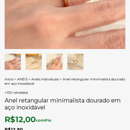
Início
>
ANÉIS
>
Anéis Individuais
>
Anel retangular minimalista dourado
em aço inoxidável
+130 vendidos
Anel retangular minimalista dourado em
aço inoxidável
R$12,00
com
Pix
R$12,90