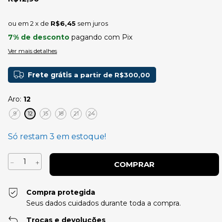
2
x de
R$6,45
sem juros
7% de desconto
pagando com Pix
Ver mais detalhes
Frete grátis
a partir de
R$300,00
Aro:
12
9
12
15
18
21
24
Só restam
3
em estoque!
Compra protegida
Seus dados cuidados durante toda a compra.
Trocas e devoluções