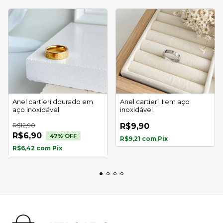
Anel cartieri dourado em
Anel cartieri II em aço
aço inoxidável
inoxidável
R$12,90
R$9,90
R$6,90
47
% OFF
R$9,21
com
Pix
R$6,42
com
Pix