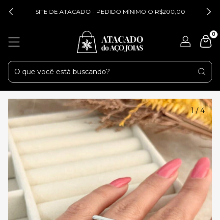
SITE DE ATACADO - PEDIDO MÍNIMO O R$200,00
0
1
/
4