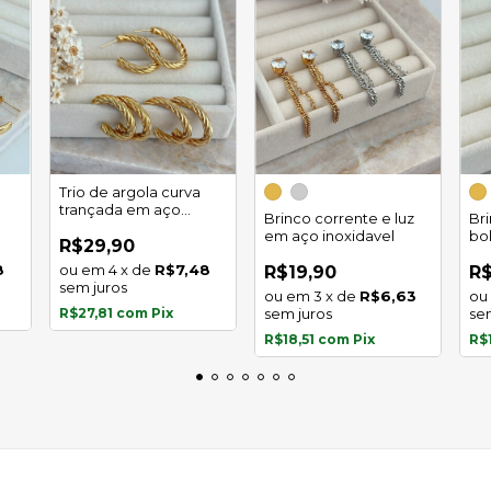
Trio de argola curva
trançada em aço
Brinco corrente e luz
Br
inoxidável
em aço inoxidavel
bo
R$29,90
in
8
4
x
de
R$7,48
R$19,90
R$
sem juros
3
x
de
R$6,63
R$27,81
com
Pix
sem juros
se
R$18,51
com
Pix
R$