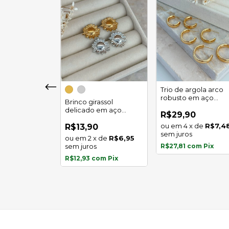
girassol luz
Trio de argola arco
 em aço
robusto em aço
Brinco girassol
l
inoxidável
delicado em aço
0
R$29,90
inoxidável
x
de
R$5,97
4
x
de
R$7,4
R$13,90
s
sem juros
2
x
de
R$6,95
com
Pix
sem juros
R$27,81
com
Pix
R$12,93
com
Pix