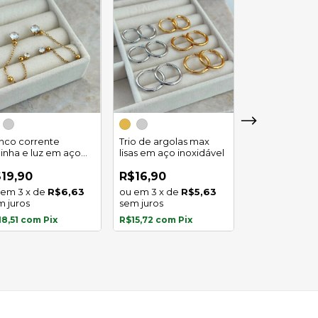
Trio de argola
duplo em aço
inco corrente
Trio de argolas max
inoxidável
linha e luz em aço
lisas em aço inoxidável
R$29,90
oxidavel
4
x
de
19,90
R$16,90
sem juros
3
x
de
R$6,63
3
x
de
R$5,63
m juros
sem juros
R$27,81
com
P
18,51
com
Pix
R$15,72
com
Pix