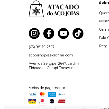
Sobr
Quem
Nosso
Garan
Fale 
Pergu
(63) 98119-2357
acobrilhojoias@gmail.com
Avenida Sergipe, 2647, Jardim
Eldorado - Gurupi-Tocantins
Meios de pagamento