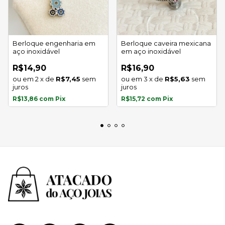
Berloque engenharia em
Berloque caveira mexicana
aço inoxidável
em aço inoxidável
R$14,90
R$16,90
2
x
de
R$7,45
sem
3
x
de
R$5,63
sem
juros
juros
R$13,86
com
Pix
R$15,72
com
Pix