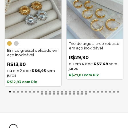
Trio de argola arco robusto
em aço inoxidável
Brinco girassol delicado em
aço inoxidável
R$29,90
4
x
de
R$7,48
sem
R$13,90
juros
2
x
de
R$6,95
sem
juros
R$27,81
com
Pix
R$12,93
com
Pix