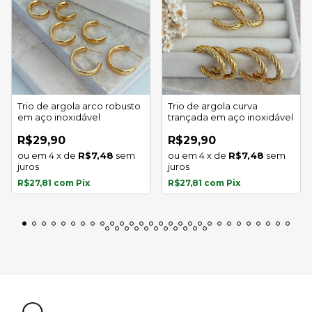
Trio de argola arco robusto
Trio de argola curva
em aço inoxidável
trançada em aço inoxidável
R$29,90
R$29,90
4
x
de
R$7,48
sem
4
x
de
R$7,48
sem
juros
juros
R$27,81
com
Pix
R$27,81
com
Pix