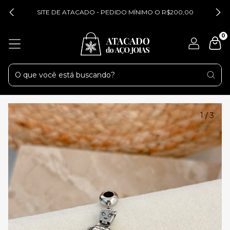
SITE DE ATACADO - PEDIDO MÍNIMO O R$200,00
0
1
/
3