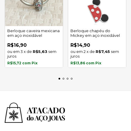
Berloque caveira mexicana
Berloque chapéu do
em aço inoxidável
Mickey em aço inoxidável
R$16,90
R$14,90
3
x
de
R$5,63
sem
2
x
de
R$7,45
sem
juros
juros
R$15,72
com
Pix
R$13,86
com
Pix