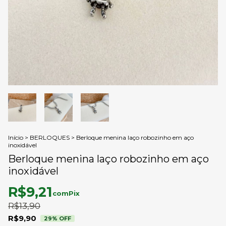
Início
>
BERLOQUES
>
Berloque menina laço robozinho em aço
inoxidável
Berloque menina laço robozinho em aço
inoxidável
R$9,21
com
Pix
R$13,90
R$9,90
29
% OFF