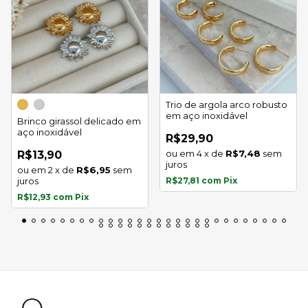
Trio de argola arco robusto
em aço inoxidável
Brinco girassol delicado em
aço inoxidável
R$29,90
4
x
de
R$7,48
sem
R$13,90
juros
2
x
de
R$6,95
sem
juros
R$27,81
com
Pix
R$12,93
com
Pix