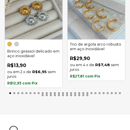
Trio de argola arco robusto
em aço inoxidável
Brinco girassol delicado em
aço inoxidável
R$29,90
4
x
de
R$7,48
sem
R$13,90
juros
2
x
de
R$6,95
sem
juros
R$27,81
com
Pix
R$12,93
com
Pix