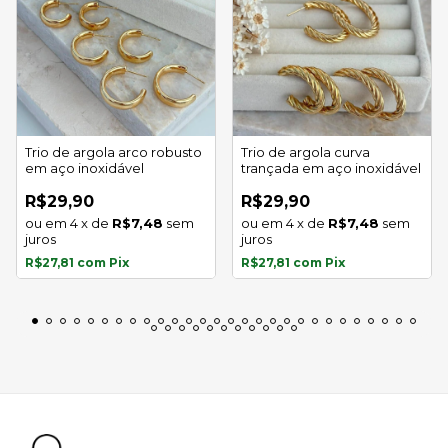
Trio de argola arco robusto
Trio de argola curva
em aço inoxidável
trançada em aço inoxidável
R$29,90
R$29,90
4
x
de
R$7,48
sem
4
x
de
R$7,48
sem
juros
juros
R$27,81
com
Pix
R$27,81
com
Pix