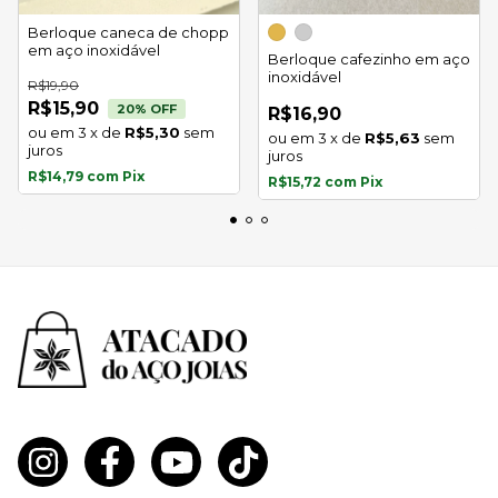
Berloque caneca de chopp
em aço inoxidável
Berloque cafezinho em aço
inoxidável
R$19,90
R$15,90
20
% OFF
R$16,90
3
x
de
R$5,30
sem
3
x
de
R$5,63
sem
juros
juros
R$14,79
com
Pix
R$15,72
com
Pix