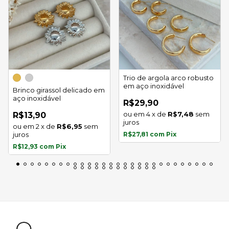
Trio de argola arco robusto
em aço inoxidável
Brinco girassol delicado em
aço inoxidável
R$29,90
4
x
de
R$7,48
sem
R$13,90
juros
2
x
de
R$6,95
sem
juros
R$27,81
com
Pix
R$12,93
com
Pix