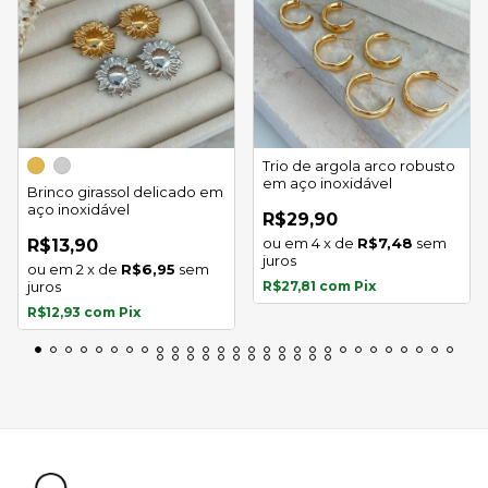
Trio de argola arco robusto
em aço inoxidável
Brinco girassol delicado em
aço inoxidável
R$29,90
4
x
de
R$7,48
sem
R$13,90
juros
2
x
de
R$6,95
sem
juros
R$27,81
com
Pix
R$12,93
com
Pix