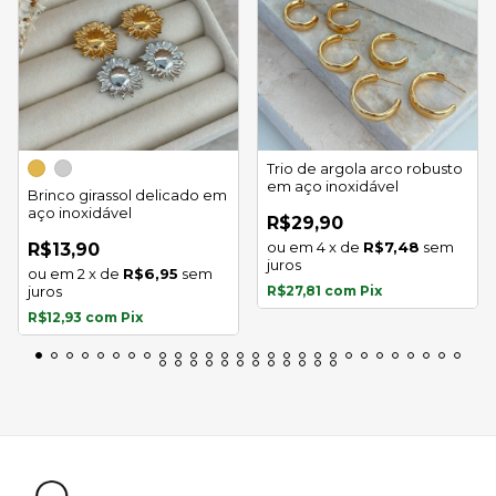
Trio de argola arco robusto
em aço inoxidável
Brinco girassol delicado em
aço inoxidável
R$29,90
4
x
de
R$7,48
sem
R$13,90
juros
2
x
de
R$6,95
sem
juros
R$27,81
com
Pix
R$12,93
com
Pix