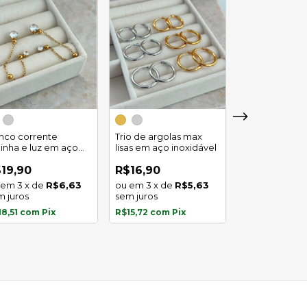
Trio de argola
duplo em aço
inco corrente
Trio de argolas max
inoxidável
linha e luz em aço
lisas em aço inoxidável
R$29,90
oxidavel
4
x
de
19,90
R$16,90
sem juros
3
x
de
R$6,63
3
x
de
R$5,63
m juros
sem juros
R$27,81
com
P
18,51
com
Pix
R$15,72
com
Pix