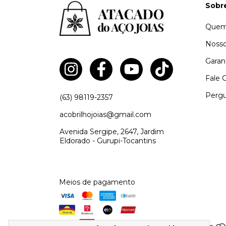
Sobr
Quem
Nosso
Garan
Fale 
Pergu
(63) 98119-2357
acobrilhojoias@gmail.com
Avenida Sergipe, 2647, Jardim
Eldorado - Gurupi-Tocantins
Meios de pagamento