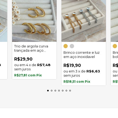
Trio de argola curva
trançada em aço
Brinco corrente e luz
Br
inoxidável
em aço inoxidavel
bo
R$29,90
in
8
4
x
de
R$7,48
R$19,90
R$
sem juros
3
x
de
R$6,63
R$27,81
com
Pix
sem juros
se
R$18,51
com
Pix
R$