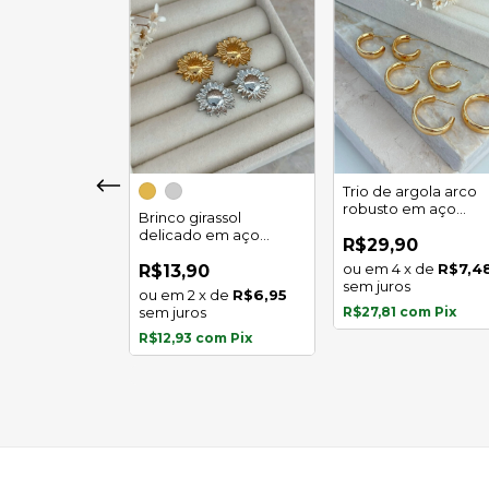
girassol luz
Trio de argola arco
 em aço
robusto em aço
Brinco girassol
l
inoxidável
delicado em aço
0
R$29,90
inoxidável
x
de
R$5,97
4
x
de
R$7,4
R$13,90
s
sem juros
2
x
de
R$6,95
com
Pix
sem juros
R$27,81
com
Pix
R$12,93
com
Pix