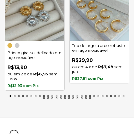
Trio de argola arco robusto
em aço inoxidável
Brinco girassol delicado em
aço inoxidável
R$29,90
4
x
de
R$7,48
sem
R$13,90
juros
2
x
de
R$6,95
sem
juros
R$27,81
com
Pix
R$12,93
com
Pix