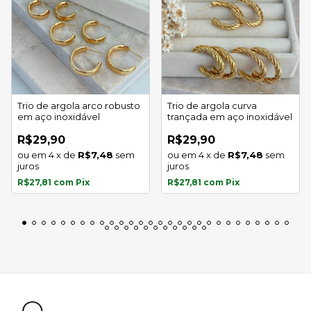
Trio de argola arco robusto
Trio de argola curva
em aço inoxidável
trançada em aço inoxidável
R$29,90
R$29,90
4
x
de
R$7,48
sem
4
x
de
R$7,48
sem
juros
juros
R$27,81
com
Pix
R$27,81
com
Pix