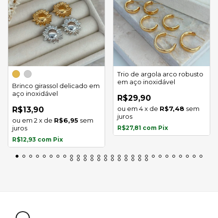
Trio de argola arco robusto
em aço inoxidável
Brinco girassol delicado em
aço inoxidável
R$29,90
4
x
de
R$7,48
sem
R$13,90
juros
2
x
de
R$6,95
sem
juros
R$27,81
com
Pix
R$12,93
com
Pix