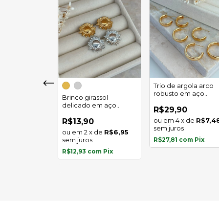
girassol luz
Trio de argola arco
 em aço
robusto em aço
Brinco girassol
l
inoxidável
delicado em aço
0
R$29,90
inoxidável
x
de
R$5,97
4
x
de
R$7,4
R$13,90
s
sem juros
2
x
de
R$6,95
com
Pix
sem juros
R$27,81
com
Pix
R$12,93
com
Pix