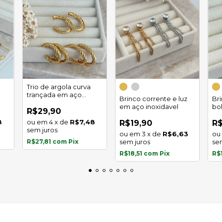
Trio de argola curva
trançada em aço
Brinco corrente e luz
Br
inoxidável
em aço inoxidavel
bo
R$29,90
in
8
4
x
de
R$7,48
R$19,90
R$
sem juros
3
x
de
R$6,63
R$27,81
com
Pix
sem juros
se
R$18,51
com
Pix
R$