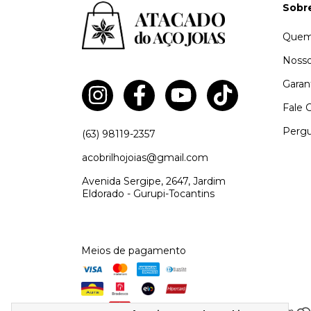
Sobr
Quem
Nosso
Garan
Fale 
Pergu
(63) 98119-2357
acobrilhojoias@gmail.com
Avenida Sergipe, 2647, Jardim
Eldorado - Gurupi-Tocantins
Meios de pagamento