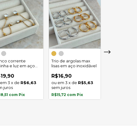
Trio de argola
duplo em aço
inco corrente
Trio de argolas max
inoxidável
linha e luz em aço
lisas em aço inoxidável
R$29,90
oxidavel
4
x
de
19,90
R$16,90
sem juros
3
x
de
R$6,63
3
x
de
R$5,63
m juros
sem juros
R$27,81
com
P
18,51
com
Pix
R$15,72
com
Pix