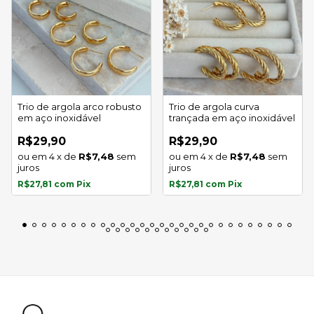
Trio de argola arco robusto
Trio de argola curva
em aço inoxidável
trançada em aço inoxidável
R$29,90
R$29,90
4
x
de
R$7,48
sem
4
x
de
R$7,48
sem
juros
juros
R$27,81
com
Pix
R$27,81
com
Pix