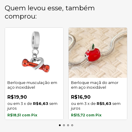
Quem levou esse, também
comprou:
Berloque musculação em
Berloque maçã do amor
aço inoxidável
em aço inoxidável
R$19,90
R$16,90
3
x
de
R$6,63
sem
3
x
de
R$5,63
sem
juros
juros
R$18,51
com
Pix
R$15,72
com
Pix