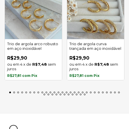
Trio de argola arco robusto
Trio de argola curva
em aço inoxidável
trançada em aço inoxidável
R$29,90
R$29,90
4
x
de
R$7,48
sem
4
x
de
R$7,48
sem
juros
juros
R$27,81
com
Pix
R$27,81
com
Pix