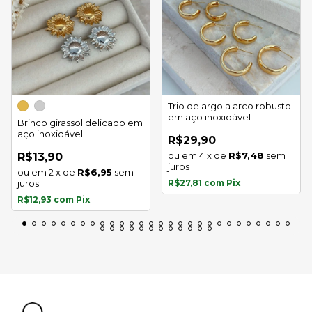
Trio de argola arco robusto
em aço inoxidável
Brinco girassol delicado em
aço inoxidável
R$29,90
4
x
de
R$7,48
sem
R$13,90
juros
2
x
de
R$6,95
sem
juros
R$27,81
com
Pix
R$12,93
com
Pix