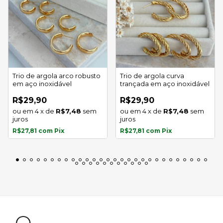
Trio de argola arco robusto
Trio de argola curva
em aço inoxidável
trançada em aço inoxidável
R$29,90
R$29,90
4
x
de
R$7,48
sem
4
x
de
R$7,48
sem
juros
juros
R$27,81
com
Pix
R$27,81
com
Pix