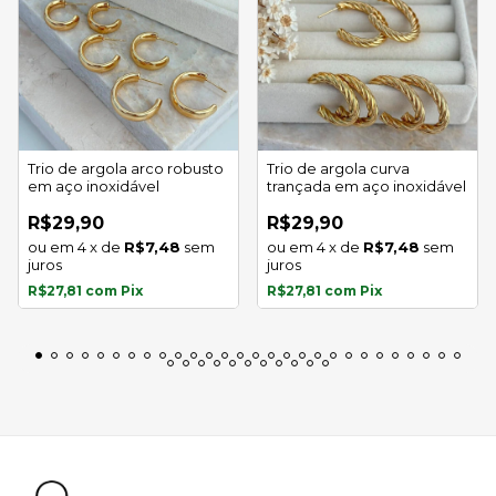
Trio de argola arco robusto
Trio de argola curva
em aço inoxidável
trançada em aço inoxidável
R$29,90
R$29,90
4
x
de
R$7,48
sem
4
x
de
R$7,48
sem
juros
juros
R$27,81
com
Pix
R$27,81
com
Pix