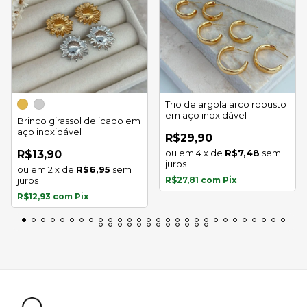
Trio de argola arco robusto
em aço inoxidável
Brinco girassol delicado em
aço inoxidável
R$29,90
4
x
de
R$7,48
sem
R$13,90
juros
2
x
de
R$6,95
sem
juros
R$27,81
com
Pix
R$12,93
com
Pix