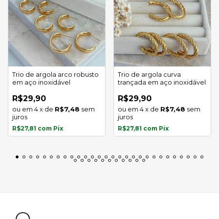
Trio de argola arco robusto
Trio de argola curva
em aço inoxidável
trançada em aço inoxidável
R$29,90
R$29,90
4
x
de
R$7,48
sem
4
x
de
R$7,48
sem
juros
juros
R$27,81
com
Pix
R$27,81
com
Pix