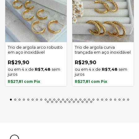
Trio de argola arco robusto
Trio de argola curva
em aço inoxidável
trançada em aço inoxidável
R$29,90
R$29,90
4
x
de
R$7,48
sem
4
x
de
R$7,48
sem
juros
juros
R$27,81
com
Pix
R$27,81
com
Pix