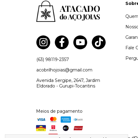
Sobr
Quem
Nosso
Garan
Fale 
Pergu
(63) 98119-2357
acobrilhojoias@gmail.com
Avenida Sergipe, 2647, Jardim
Eldorado - Gurupi-Tocantins
Meios de pagamento