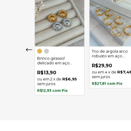
girassol luz
Trio de argola arco
 em aço
robusto em aço
Brinco girassol
l
inoxidável
delicado em aço
0
R$29,90
inoxidável
x
de
R$5,97
4
x
de
R$7,4
R$13,90
s
sem juros
2
x
de
R$6,95
com
Pix
sem juros
R$27,81
com
Pix
R$12,93
com
Pix