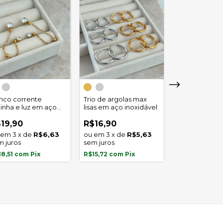
Trio de argola
duplo em aço
inco corrente
Trio de argolas max
inoxidável
linha e luz em aço
lisas em aço inoxidável
R$29,90
oxidavel
4
x
de
19,90
R$16,90
sem juros
3
x
de
R$6,63
3
x
de
R$5,63
m juros
sem juros
R$27,81
com
P
18,51
com
Pix
R$15,72
com
Pix