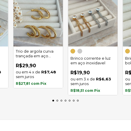
Trio de argola curva
trançada em aço
Brinco corrente e luz
Br
inoxidável
em aço inoxidavel
bo
R$29,90
in
8
4
x
de
R$7,48
R$19,90
R$
sem juros
3
x
de
R$6,63
R$27,81
com
Pix
sem juros
se
R$18,51
com
Pix
R$