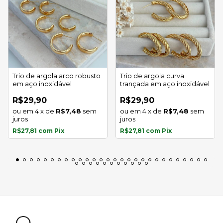
Trio de argola arco robusto
Trio de argola curva
em aço inoxidável
trançada em aço inoxidável
R$29,90
R$29,90
4
x
de
R$7,48
sem
4
x
de
R$7,48
sem
juros
juros
R$27,81
com
Pix
R$27,81
com
Pix