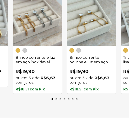
Brinco corrente e luz
Brinco corrente
Tr
em aço inoxidavel
bolinha e luz em aço
lis
inoxidavel
8
R$19,90
R$19,90
R$
3
x
de
R$6,63
3
x
de
R$6,63
sem juros
sem juros
se
R$18,51
com
Pix
R$18,51
com
Pix
R$