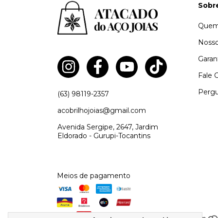
Sobr
Quem
Nosso
Garan
Fale 
Pergu
(63) 98119-2357
acobrilhojoias@gmail.com
Avenida Sergipe, 2647, Jardim
Eldorado - Gurupi-Tocantins
Meios de pagamento