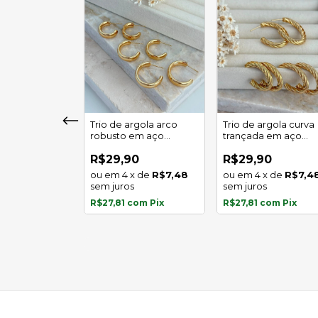
girassol luz
Trio de argola arco
Trio de argola curva
 em aço
robusto em aço
trançada em aço
l
inoxidável
inoxidável
0
R$29,90
R$29,90
x
de
R$5,97
4
x
de
R$7,48
4
x
de
R$7,4
s
sem juros
sem juros
com
Pix
R$27,81
com
Pix
R$27,81
com
Pix