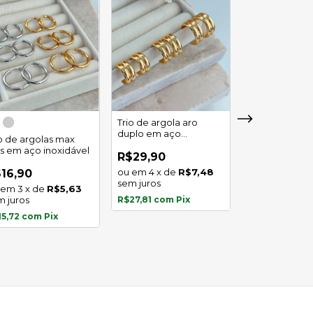
Trio de argola aro
duplo em aço
io de argolas max
Trio de argola 
inoxidável
as em aço inoxidável
em aço inoxid
R$29,90
4
x
de
R$7,48
16,90
R$16,90
sem juros
3
x
de
R$5,63
3
x
de
m juros
R$27,81
com
Pix
sem juros
15,72
com
Pix
R$15,72
com
P