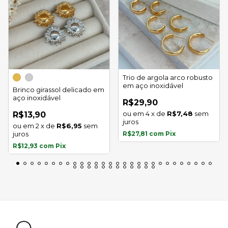
Trio de argola arco robusto
em aço inoxidável
Brinco girassol delicado em
aço inoxidável
R$29,90
4
x
de
R$7,48
sem
R$13,90
juros
2
x
de
R$6,95
sem
juros
R$27,81
com
Pix
R$12,93
com
Pix