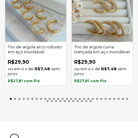
Trio de argola arco robusto
Trio de argola curva
em aço inoxidável
trançada em aço inoxidável
R$29,90
R$29,90
4
x
de
R$7,48
sem
4
x
de
R$7,48
sem
juros
juros
R$27,81
com
Pix
R$27,81
com
Pix