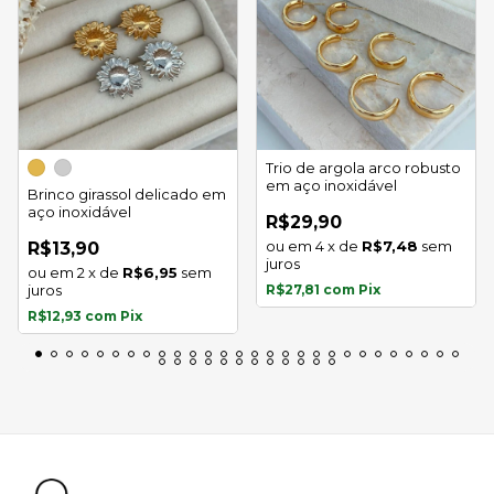
Trio de argola arco robusto
em aço inoxidável
Brinco girassol delicado em
aço inoxidável
R$29,90
4
x
de
R$7,48
sem
R$13,90
juros
2
x
de
R$6,95
sem
juros
R$27,81
com
Pix
R$12,93
com
Pix