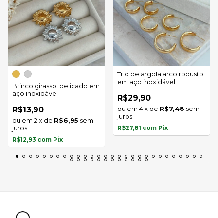
Trio de argola arco robusto
em aço inoxidável
Brinco girassol delicado em
aço inoxidável
R$29,90
4
x
de
R$7,48
sem
R$13,90
juros
2
x
de
R$6,95
sem
juros
R$27,81
com
Pix
R$12,93
com
Pix