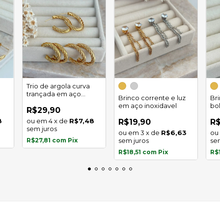
Trio de argola curva
trançada em aço
Brinco corrente e luz
Br
inoxidável
em aço inoxidavel
bo
R$29,90
in
8
4
x
de
R$7,48
R$19,90
R$
sem juros
3
x
de
R$6,63
R$27,81
com
Pix
sem juros
se
R$18,51
com
Pix
R$