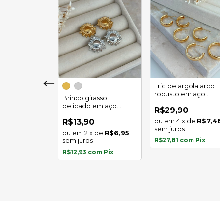
girassol luz
Trio de argola arco
 em aço
robusto em aço
Brinco girassol
l
inoxidável
delicado em aço
0
R$29,90
inoxidável
x
de
R$5,97
4
x
de
R$7,4
R$13,90
s
sem juros
2
x
de
R$6,95
com
Pix
sem juros
R$27,81
com
Pix
R$12,93
com
Pix