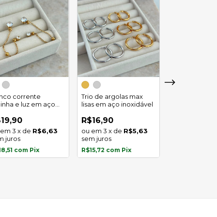
Trio de argola
duplo em aço
inco corrente
Trio de argolas max
inoxidável
linha e luz em aço
lisas em aço inoxidável
R$29,90
oxidavel
4
x
de
19,90
R$16,90
sem juros
3
x
de
R$6,63
3
x
de
R$5,63
m juros
sem juros
R$27,81
com
P
18,51
com
Pix
R$15,72
com
Pix