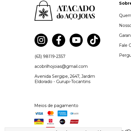
Sobr
Quem
Nosso
Garan
Fale 
Pergu
(63) 98119-2357
acobrilhojoias@gmail.com
Avenida Sergipe, 2647, Jardim
Eldorado - Gurupi-Tocantins
Meios de pagamento