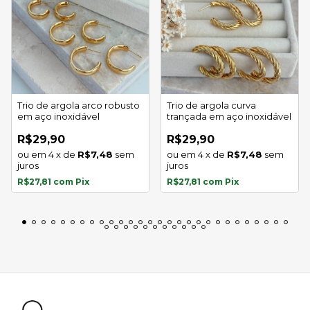
Trio de argola arco robusto
Trio de argola curva
em aço inoxidável
trançada em aço inoxidável
R$29,90
R$29,90
4
x
de
R$7,48
sem
4
x
de
R$7,48
sem
juros
juros
R$27,81
com
Pix
R$27,81
com
Pix