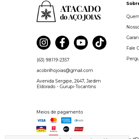
Sobr
Quem
Nosso
Garan
Fale 
Pergu
(63) 98119-2357
acobrilhojoias@gmail.com
Avenida Sergipe, 2647, Jardim
Eldorado - Gurupi-Tocantins
Meios de pagamento