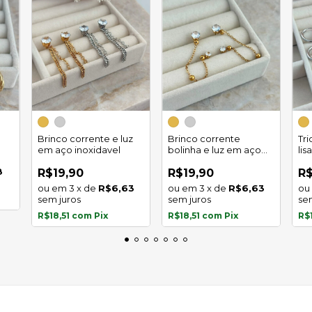
Brinco corrente e luz
Brinco corrente
Tr
em aço inoxidavel
bolinha e luz em aço
lis
inoxidavel
8
R$19,90
R$19,90
R$
3
x
de
R$6,63
3
x
de
R$6,63
sem juros
sem juros
se
R$18,51
com
Pix
R$18,51
com
Pix
R$