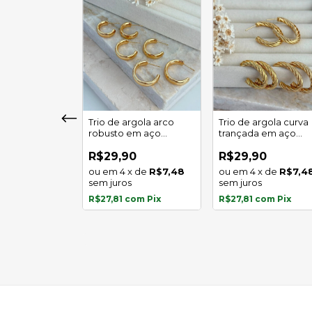
girassol luz
Trio de argola arco
Trio de argola curva
 em aço
robusto em aço
trançada em aço
l
inoxidável
inoxidável
0
R$29,90
R$29,90
x
de
R$5,97
4
x
de
R$7,48
4
x
de
R$7,4
s
sem juros
sem juros
com
Pix
R$27,81
com
Pix
R$27,81
com
Pix