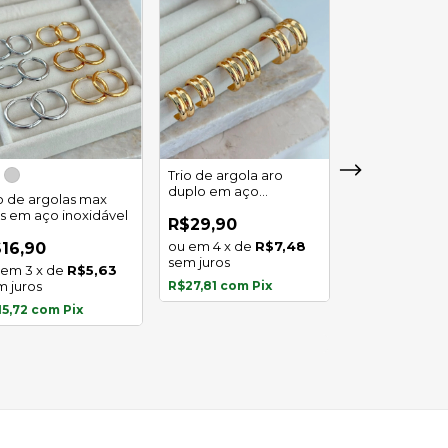
Trio de argola aro
duplo em aço
io de argolas max
Trio de argola 
inoxidável
as em aço inoxidável
em aço inoxid
R$29,90
4
x
de
R$7,48
16,90
R$16,90
sem juros
3
x
de
R$5,63
3
x
de
m juros
R$27,81
com
Pix
sem juros
15,72
com
Pix
R$15,72
com
P