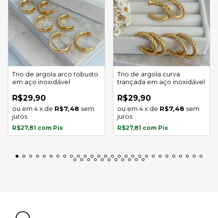
Trio de argola arco robusto
Trio de argola curva
em aço inoxidável
trançada em aço inoxidável
R$29,90
R$29,90
4
x
de
R$7,48
sem
4
x
de
R$7,48
sem
juros
juros
R$27,81
com
Pix
R$27,81
com
Pix