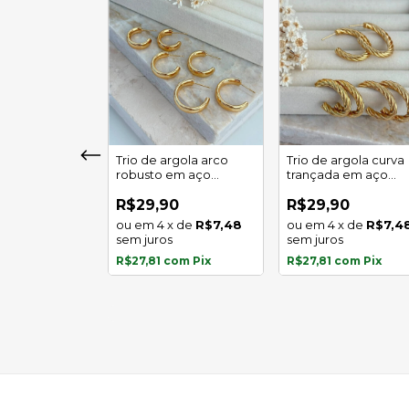
girassol luz
Trio de argola arco
Trio de argola curva
 em aço
robusto em aço
trançada em aço
l
inoxidável
inoxidável
0
R$29,90
R$29,90
x
de
R$5,97
4
x
de
R$7,48
4
x
de
R$7,4
s
sem juros
sem juros
com
Pix
R$27,81
com
Pix
R$27,81
com
Pix