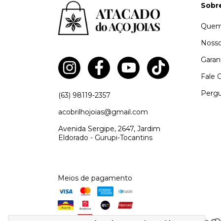
Sobr
Quem
Nosso
Garan
Fale 
Pergu
(63) 98119-2357
acobrilhojoias@gmail.com
Avenida Sergipe, 2647, Jardim
Eldorado - Gurupi-Tocantins
Meios de pagamento