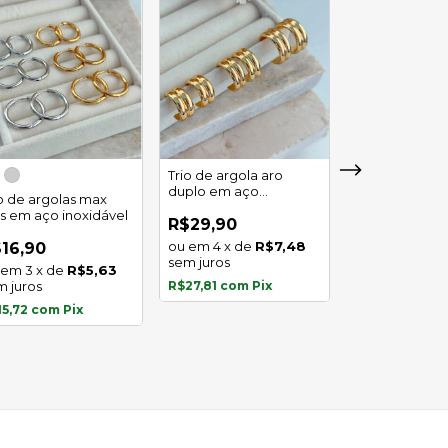
Trio de argola aro
duplo em aço
io de argolas max
Trio de argola 
inoxidável
as em aço inoxidável
em aço inoxid
R$29,90
4
x
de
R$7,48
16,90
R$16,90
sem juros
3
x
de
R$5,63
3
x
de
m juros
R$27,81
com
Pix
sem juros
15,72
com
Pix
R$15,72
com
P