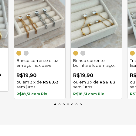
Brinco corrente e luz
Brinco corrente
Tr
em aço inoxidavel
bolinha e luz em aço
lis
inoxidavel
8
R$19,90
R$19,90
R$
3
x
de
R$6,63
3
x
de
R$6,63
sem juros
sem juros
se
R$18,51
com
Pix
R$18,51
com
Pix
R$