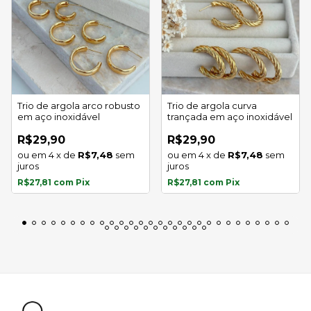
Trio de argola arco robusto
Trio de argola curva
em aço inoxidável
trançada em aço inoxidável
R$29,90
R$29,90
4
x
de
R$7,48
sem
4
x
de
R$7,48
sem
juros
juros
R$27,81
com
Pix
R$27,81
com
Pix