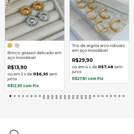
Trio de argola arco robusto
em aço inoxidável
Brinco girassol delicado em
aço inoxidável
R$29,90
4
x
de
R$7,48
sem
R$13,90
juros
2
x
de
R$6,95
sem
juros
R$27,81
com
Pix
R$12,93
com
Pix